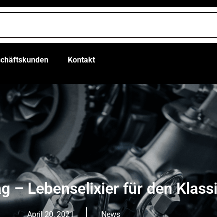
chäftskunden
Kontakt
g – Lebenselixier für den Klass
April 20, 2021
News