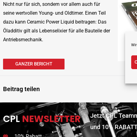
Nicht nur für sich, sondern vor allem auch für
seine wertvollen Young- und Oldtimer. Einen Teil
dazu kann Ceramic Power Liquid beitragen: Das
Öladditiv gilt als Lebenselixier für alle Bauteile der
Antriebsmechanik.
Wir
C
GANZER BERICHT
Beitrag teilen
Jetzt CPL Teamm
CPL
NEWSLETTER
und 10% RABATT
10% Rabatt