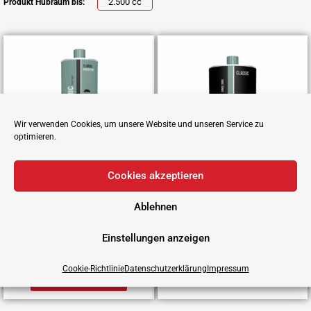
2.500 cc
Produkt Hubraum bis:
Wir verwenden Cookies, um unsere Website und unseren Service zu
optimieren.
Cookies akzeptieren
Classic
Classic
Ablehnen
CPL Classic 250 ml
CPL Classic 500 ml
Konzentrat
129,00
€
Einstellungen anzeigen
129,00
€
In den Warenkorb
Cookie-Richtlinie
Datenschutzerklärung
Impressum
In den Warenkorb