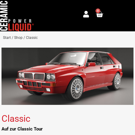
Zum
0
Inhalt
Warenkorb
springen
Start
/
Shop
/ Classic
Classic
Auf zur Classic Tour