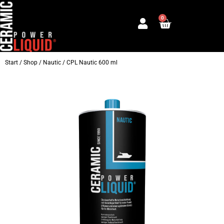
Zum
0
Inhalt
Warenkorb
springen
Start
/
Shop
/
Nautic
/ CPL Nautic 600 ml