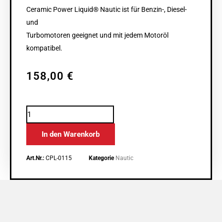
Ceramic Power Liquid® Nautic ist für Benzin-, Diesel-
und
Turbomotoren geeignet und mit jedem Motoröl
kompatibel.
158,00
€
CPL
Nautic
In den Warenkorb
600
ml
Art.Nr.:
CPL-0115
Kategorie
Nautic
Menge