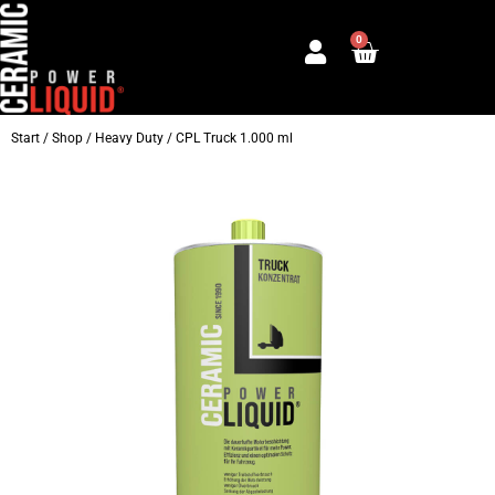
Zum
0
Inhalt
Warenkorb
springen
Start
/
Shop
/
Heavy Duty
/ CPL Truck 1.000 ml